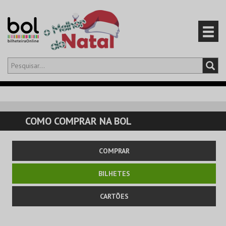
Olá,
iniciar sessão
PT
0
CARRINHO
COMO COMPRAR NA BOL
EVENTOS
COMPRAR
CARTÕES
BILHETES
PRODUTOS
CARTÕES