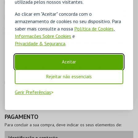
utilizada pelos nossos visitantes.
Por defeito, é assinalado o tipo de bilhete Inteiro.
Ao clicar em "Aceitar" concorda com o
armazenamento de cookies no seu dispositivo. Para
Se pretende
comprar com desconto, trocar vouchers ou passes
,
saber mais consulte a nossa
Política de Cookies
,
deverá proceder da seguinte forma:
Informações Sobre Cookies
e
Desconto
- Escolher o desconto correspondente para cada
Privacidade & Segurança
.
bilhete;
Cartão/Voucher/Passe
- Escolher o cartão/voucher/passe para
cada bilhete, carregar no botão para aplicar as alterações e
Aceitar
posteriormente indicar o código de barras do
cartão/voucher/passe.
Rejeitar não essenciais
Pressione
Seguinte
para avançar para o próximo passo.
Gerir Preferências
PAGAMENTO
Para concluir a sua compra, deve indicar os seus elementos de:
Identificação e contacto