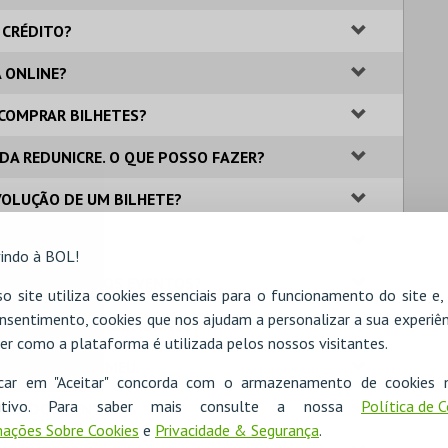
 CRÉDITO?
A ONLINE?
A COMPRAR BILHETES?
 DA REDUNICRE. O QUE POSSO FAZER?
VOLUÇÃO DE UM BILHETE?
 BILHETEIRA?
indo à BOL!
IONAIS SOBRE OS EVENTOS?
o site utiliza cookies essenciais para o funcionamento do site e
nsentimento, cookies que nos ajudam a personalizar a sua experiên
GAMENTO POR MULTIBANCO?
er como a plataforma é utilizada pelos nossos visitantes.
ME QUE NÃO O MEU.
icar em "Aceitar" concorda com o armazenamento de cookies 
ositivo. Para saber mais consulte a nossa
Política de 
 DIA DO EVENTO?
ações Sobre Cookies
e
Privacidade & Segurança
.