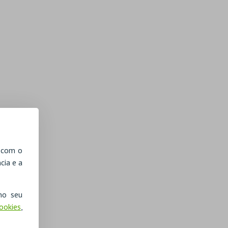
, com o
cia e a
no seu
Cookies
,