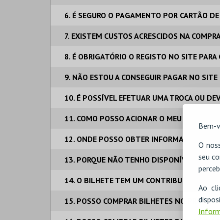
6. É SEGURO O PAGAMENTO POR CARTÃO DE
7. EXISTEM CUSTOS ACRESCIDOS NA COMPR
8. É OBRIGATÓRIO O REGISTO NO SITE PAR
9. NÃO ESTOU A CONSEGUIR PAGAR NO SITE
10. É POSSÍVEL EFETUAR UMA TROCA OU DE
11. COMO POSSO ACIONAR O MEU SEGURO DE
Bem-v
12. ONDE POSSO OBTER INFORMAÇÕES ADIC
O noss
seu co
13. PORQUE NÃO TENHO DISPONÍVEL O PA
perceb
14. O BILHETE TEM UM CONTRIBUINTE E NO
Ao cl
disp
15. POSSO COMPRAR BILHETES NO PRÓPRIO
Inform